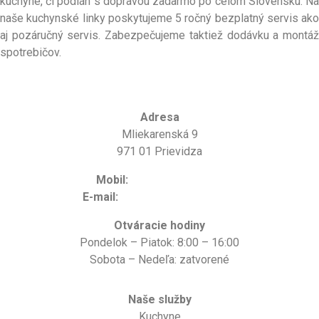
kuchyne, či podláh s dopravou zadarmo po celom Slovensku. Na
naše kuchynské linky poskytujeme 5 ročný bezplatný servis ako
aj pozáručný servis. Zabezpečujeme taktiež dodávku a montáž
spotrebičov.
Adresa
Mliekarenská 9
971 01 Prievidza
Mobil:
+421 948 947 971
E-mail:
info@kuchynedospa.sk
Otváracie hodiny
Pondelok – Piatok: 8:00 – 16:00
Sobota – Nedeľa: zatvorené
Naše služby
Kuchyne